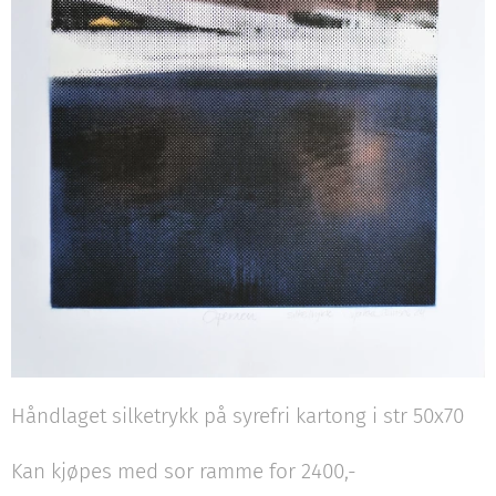
Håndlaget silketrykk på syrefri kartong i str 50x70
Kan kjøpes med sor ramme for 2400,-