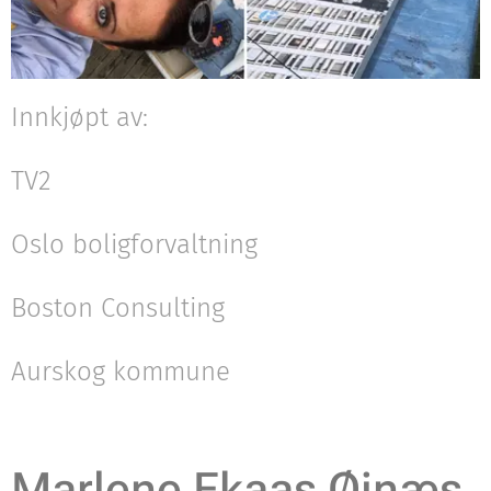
Innkjøpt av:
TV2
Oslo boligforvaltning
Boston Consulting
Aurskog kommune
Marlene Ekaas Øinæs